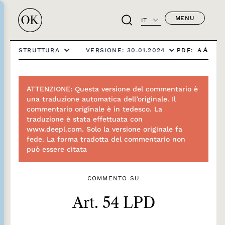
MENU
IT
PDF:
STRUTTURA
VERSIONE: 30.01.2024
A
A
ATTENZIONE: Questa versione del commentario è
una traduzione automatica dell’originale. Il
commentario originale è in tedesco. La
traduzione è stata effettuata con
www.deepl.com. Solo la versione originale fa
fede. La forma tradotta del commentario non
può essere citata
COMMENTO SU
Art. 54 LPD