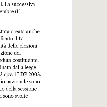
71. La successiva
cembre (1°
 stata creata anche
icato il 17
ità delle elezioni
ezione del
seduta costituente.
inata dalla legge
 53 cpv. 1 LDP 2003.
lio nazionale sono
zio della sessione
i sono svolte