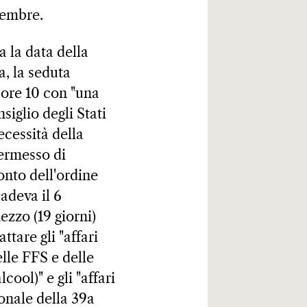
cembre.
a la data della
a, la seduta
 ore 10 con "una
iglio degli Stati
ecessità della
ermesso di
onto dell'ordine
cadeva il 6
ezzo (19 giorni)
tare gli "affari
lle FFS e delle
cool)" e gli "affari
ionale della 39a