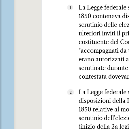
La Legge federale 
1
1850 conteneva disp
scrutinio delle ele
ulteriori inviti il
costituente del Con
"accompagnati da u
erano autorizzati a
scrutinate durante 
contestata dovevan
La Legge federale s
2
disposizioni della
1850 relative al mo
scrutinio dell'elez
(inizio della 2a leg