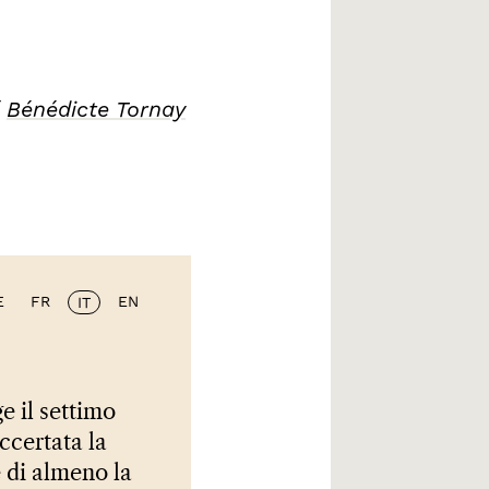
/
Bénédicte Tornay
E
FR
EN
IT
e il settimo
ccertata la
e di almeno la