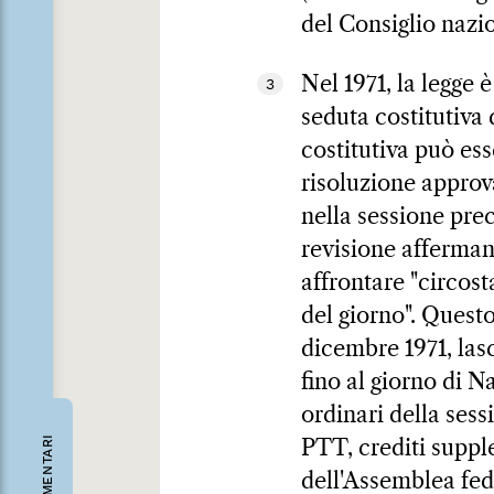
del Consiglio nazi
Nel 1971, la legge 
3
seduta costitutiva
costitutiva può ess
risoluzione approva
nella sessione prec
revisione afferman
affrontare "circost
del giorno". Questo
dicembre 1971, las
fino al giorno di N
ordinari della sess
COMMENTARI
PTT, crediti supple
dell'Assemblea fede