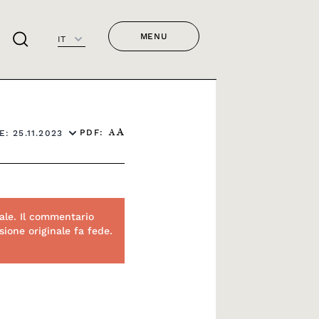
MENU
IT
PDF:
: 25.11.2023
A
A
ale. Il commentario
ione originale fa fede.