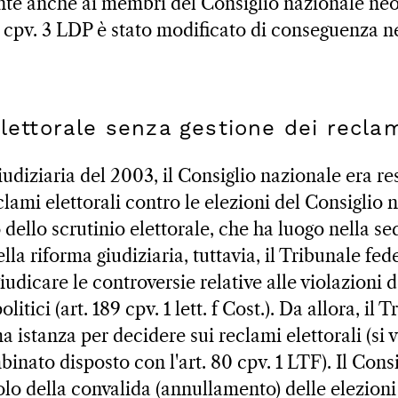
te anche ai membri del Consiglio nazionale neoe
53 cpv. 3 LDP è stato modificato di conseguenza n
elettorale senza gestione dei reclam
iudiziaria del 2003, il Consiglio nazionale era r
lami elettorali contro le elezioni del Consiglio 
 dello scrutinio elettorale, che ha luogo nella se
lla riforma giudiziaria, tuttavia, il Tribunale fed
udicare le controversie relative alle violazioni d
politici (art. 189 cpv. 1 lett. f Cost.). Da allora, il
ma istanza per decidere sui reclami elettorali (si 
ombinato disposto con l'art. 80 cpv. 1 LTF). Il Cons
lo della convalida (annullamento) delle elezioni