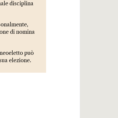
ale disciplina
rsonalmente,
ione di nomina
l neoeletto può
 sua elezione.