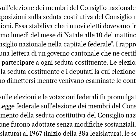
sull'elezione dei membri del Consiglio nazional
osizioni sulla seduta costitutiva del Consiglio 
zioni. Essa stabiliva che i nuovi eletti dovevano "
 primo lunedì del mese di Natale alle 10 del mattin
siglio nazionale nella capitale federale". I rappr
na lettera di un governo cantonale che ne certifi
 partecipare a ogni seduta costituente. Le elezi
la seduta costituente e i deputati la cui elezione
o dimettersi mentre venivano esaminate le cont
ulle elezioni e le votazioni federali fu promulga
 Legge federale sull'elezione dei membri del Cons
mento della seduta costitutiva del Consiglio naz
ione furono adottate senza modifiche sostanziali.
islatura) al 1967 (inizio della 38a legislatura), le 