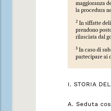
maggioranza dei
la procedura n
2
In siffatte de
prendono posto
rilasciata dal 
3
In caso di sub
partecipare ai 
I. STORIA DE
A. Seduta cos