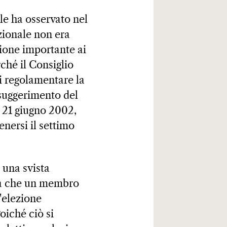
le ha osservato nel
zionale non era
izione importante ai
rché il Consiglio
i regolamentare la
 suggerimento del
l 21 giugno 2002,
enersi il settimo
i una svista
liva che un membro
'elezione
oiché ciò si