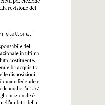
letti per elezione
ella revisione del
i elettorali
esponsabile del
nazionale in ultima
duta costituente.
erale ha acquisito
elle disposizioni
 Tribunale federale è
veda anche l'art. 77
iglio nazionale è
 nell'ambito della