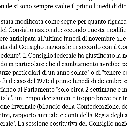
onale si sono sempre svolte il primo lunedì di di
è stata modificata come segue per quanto riguard
 del Consiglio nazionale: secondo questa modific
ere anticipata all'ultimo lunedì di novembre alle
ta dal Consiglio nazionale in accordo con il Cons
edente". Il Consiglio federale ha giustificato la n
do in particolare che il cambiamento avrebbe p
anze particolari di un anno solare" o di "tenere c
 fu il caso del 1971: il primo lunedì di dicembre 
ciando al Parlamento "solo circa 2 settimane e m
atale", un tempo decisamente troppo breve per trat
ione invernale (bilancio della Confederazione, de
tivi, rapporto annuale e conti della Regia degli al
rale". La sessione costitutiva del Consiglio naz