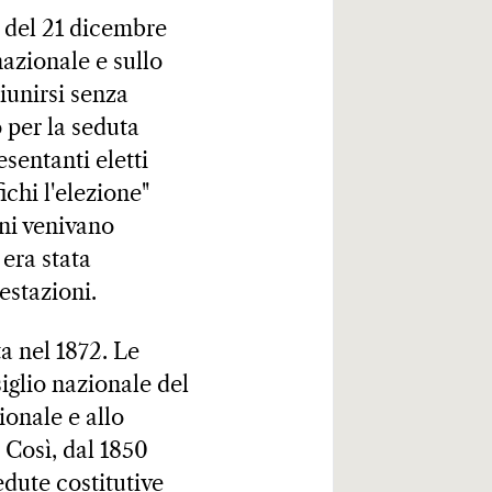
e del 21 dicembre
nazionale e sullo
riunirsi senza
o per la seduta
esentanti eletti
chi l'elezione"
oni venivano
 era stata
estazioni.
ta nel 1872. Le
iglio nazionale del
ionale e allo
 Così, dal 1850
sedute costitutive