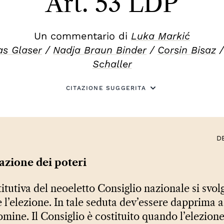
Art. 53 LDP
Un commentario di
Luka Markić
as Glaser
/
Nadja Braun Binder
/
Corsin Bisaz
Schaller
CITAZIONE SUGGERITA
D
cazione dei poteri
tutiva del neoeletto Consiglio nazionale si svolg
 l’elezione. In tale seduta dev’essere dapprima a
nomine. Il Consiglio è costituito quando l’elezion