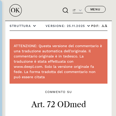
MENU
IT
PDF:
STRUTTURA
VERSIONE: 25.11.2025
A
A
ATTENZIONE: Questa versione del commentario è
una traduzione automatica dell’originale. Il
commentario originale è in tedesco. La
traduzione è stata effettuata con
www.deepl.com. Solo la versione originale fa
fede. La forma tradotta del commentario non
può essere citata
COMMENTO SU
Art. 72 ODmed