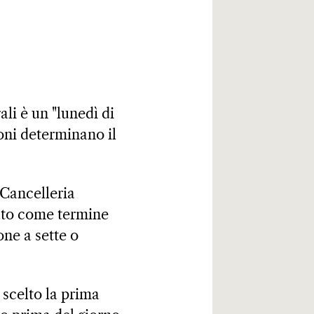
ali è un "lunedì di
toni determinano il
 Cancelleria
ssato come termine
one a sette o
 scelto la prima