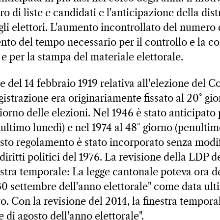
di liste e candidati e l'anticipazione della dist
gli elettori. L'aumento incontrollato del numero d
o del tempo necessario per il controllo e la c
 e per la stampa del materiale elettorale.
e del 14 febbraio 1919 relativa all'elezione del C
egistrazione era originariamente fissato al 20° gi
iorno delle elezioni. Nel 1946 è stato anticipato 
tultimo lunedì) e nel 1974 al 48° giorno (penulti
esto regolamento è stato incorporato senza modi
diritti politici del 1976. La revisione della LDP d
estra temporale: La legge cantonale poteva ora d
il 30 settembre dell'anno elettorale" come data ult
to. Con la revisione del 2014, la finestra temporale
 di agosto dell'anno elettorale".