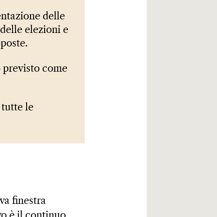
entazione delle
delle elezioni e
oposte.
o previsto come
tutte le
va finestra
vo è il continuo