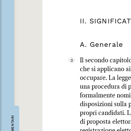
II. SIGNIFIC
A. Generale
Il secondo capitol
3
che si applicano a
occupare. La legge
una procedura di p
formalmente nomina
disposizioni sulla 
propri candidati. L
COMMENTARI
di proposta elettor
registrazione elet