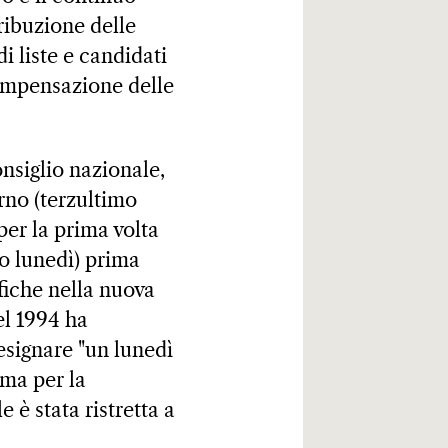
ribuzione delle
i liste e candidati
ompensazione delle
onsiglio nazionale,
orno (terzultimo
per la prima volta
mo lunedì) prima
fiche nella nuova
el 1994 ha
esignare "un lunedì
ima per la
 è stata ristretta a