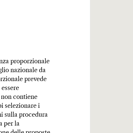
anza proporzionale
glio nazionale da
orzionale prevede
 essere
e non contiene
pi selezionare i
ni sulla procedura
a per la
ione delle proposte