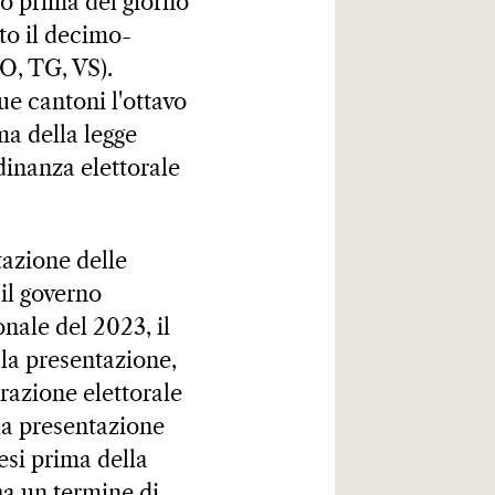
no prima del giorno
to il decimo-
SO, TG, VS).
ue cantoni l'ottavo
ma della legge
dinanza elettorale
tazione delle
 il governo
onale del 2023, il
lla presentazione,
razione elettorale
 la presentazione
esi prima della
ha un termine di