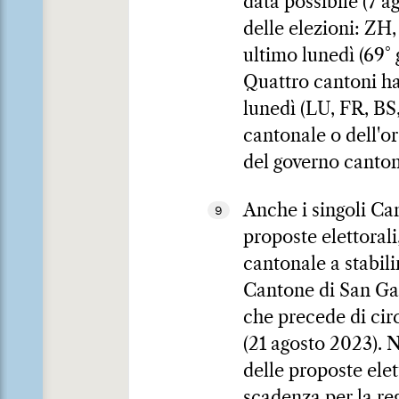
data possibile (7 
delle elezioni: ZH
ultimo lunedì (69° 
Quattro cantoni ha
lunedì (LU, FR, BS,
cantonale o dell'or
del governo canton
Anche i singoli Ca
9
proposte elettorali
cantonale a stabili
Cantone di San Gall
che precede di cir
(21 agosto 2023). 
delle proposte elet
scadenza per la re