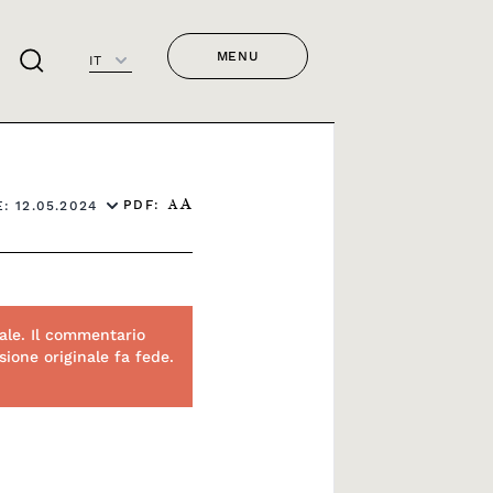
MENU
IT
PDF:
: 12.05.2024
A
A
ale. Il commentario
ione originale fa fede.