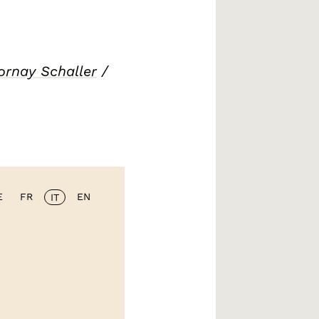
ornay Schaller
/
E
FR
EN
IT