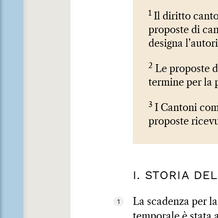
1
Il diritto can
proposte di can
designa l’autor
2
Le proposte de
termine per la 
3
I Cantoni comu
proposte ricevu
I. STORIA DE
La scadenza per la 
1
temporale è stata a