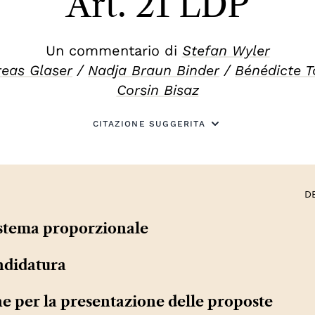
Art. 21 LDP
Un commentario di
Stefan Wyler
eas Glaser
/
Nadja Braun Binder
/
Bénédicte T
Corsin Bisaz
CITAZIONE SUGGERITA
D
istema proporzionale
ndidatura
ne per la presentazione delle proposte