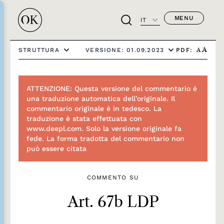
MENU
IT
PDF:
STRUTTURA
VERSIONE: 01.09.2023
A
A
ATTENZIONE: Questa versione del commentario è
una traduzione automatica dell’originale. Il
commentario originale è in tedesco. La
traduzione è stata effettuata con
www.deepl.com. Solo la versione originale fa
fede. La forma tradotta del commentario non
può essere citata
COMMENTO SU
Art. 67b LDP