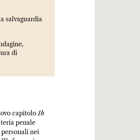
la salvaguardia
indagine,
ura di
uovo capitolo
1b
ateria penale
 personali nei