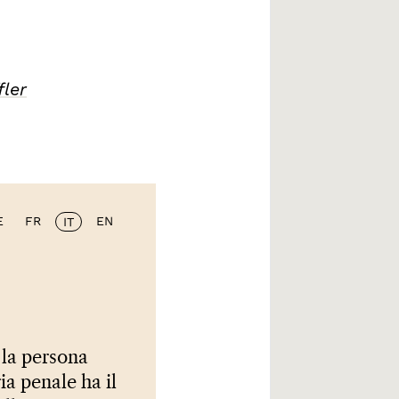
fler
E
FR
EN
IT
 la persona
a penale ha il