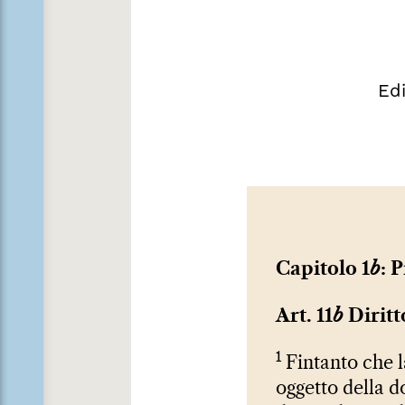
Ed
Capitolo 1
b
: 
Art. 11
b
Diritt
1
Fintanto che l
oggetto della d