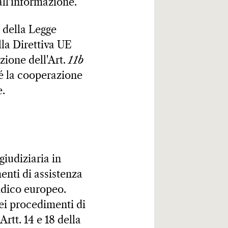
all'informazione.
e della Legge
lla Direttiva UE
zione dell'Art.
11b
hé la cooperazione
e.
giudiziaria in
enti di assistenza
ridico europeo.
dei procedimenti di
Artt. 14 e 18 della