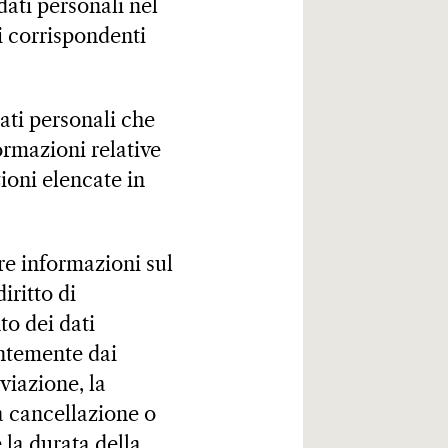
dati personali nel
i corrispondenti
dati personali che
formazioni relative
zioni elencate in
ere informazioni sul
iritto di
to dei dati
entemente dai
iviazione, la
la cancellazione o
e la durata della