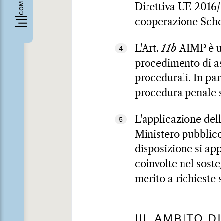
Direttiva UE 2016/
cooperazione Sch
L'Art.
11b
AIMP è un
4
procedimento di ass
procedurali. In par
procedura penale s
L'applicazione dell
5
Ministero pubblico 
disposizione si app
coinvolte nel sost
merito a richieste 
III. AMBITO 