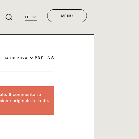
MENU
IT
PDF:
: 04.08.2024
A
A
ale. Il commentario
ione originale fa fede.