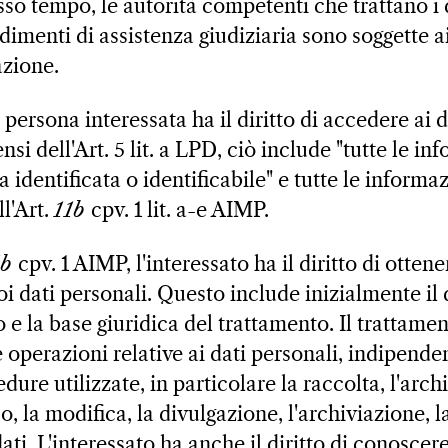
sso tempo, le autorità competenti che trattano i 
dimenti di assistenza giudiziaria sono soggette a
azione.
persona interessata ha il diritto di accedere ai 
nsi dell'Art. 5 lit. a LPD, ciò include "tutte le in
a identificata o identificabile" e tutte le informa
l'Art.
11b
cpv. 1 lit. a-e AIMP.
1b
cpv. 1 AIMP, l'interessato ha il diritto di otten
i dati personali. Questo include inizialmente il d
e la base giuridica del trattamento. Il trattamen
 operazioni relative ai dati personali, indipend
dure utilizzate, in particolare la raccolta, l'arch
o, la modifica, la divulgazione, l'archiviazione, 
dati. L'interessato ha anche il diritto di conoscer