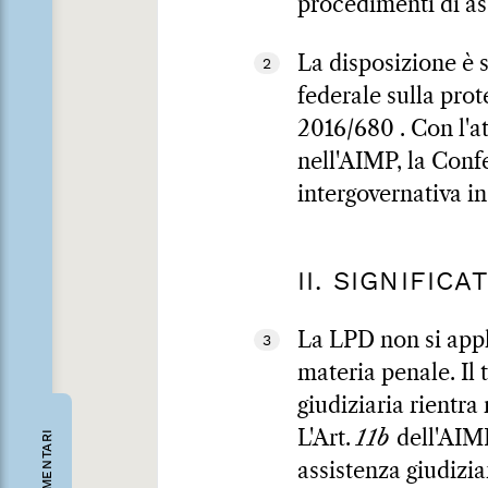
procedimenti di ass
La disposizione è s
2
federale sulla prot
2016/680 . Con l'a
nell'AIMP, la Confe
intergovernativa in
II. SIGNIFIC
La LPD non si appli
3
materia penale. Il 
giudiziaria rientra
L'Art.
11b
dell'AIMP
COMMENTARI
assistenza giudizia