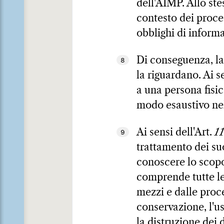
dell'AIMP. Allo ste
contesto dei proce
obblighi di inform
Di conseguenza, la 
8
la riguardano. Ai se
a una persona fisic
modo esaustivo nel
Ai sensi dell'Art.
1
9
trattamento dei suo
conoscere lo scopo 
comprende tutte le
mezzi e dalle proce
conservazione, l'us
la distruzione dei 