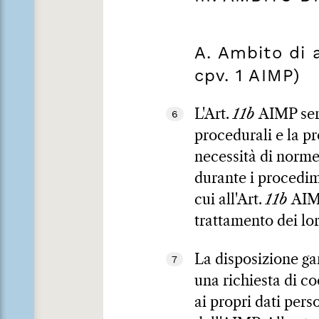
A. Ambito di a
cpv. 1 AIMP)
L'Art.
11b
AIMP serv
6
procedurali e la pr
necessità di norme 
durante i procedime
cui all'Art.
11b
AIMP
trattamento dei lor
La disposizione ga
7
una richiesta di co
ai propri dati pers