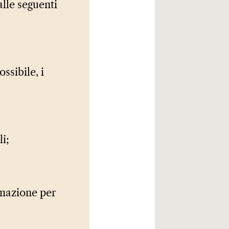
alle seguenti
ssibile, i
li;
rmazione per