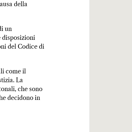
causa della
di un
 disposizioni
oni del Codice di
li come il
tizia. La
tonali, che sono
che decidono in