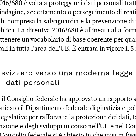
016/680 è volta a proteggere i dati personali tratta
indagine, accertamento o perseguimento di reati
li, compresa la salvaguardia e la prevenzione di
blica. La direttiva 2016/680 è allineata alla for
enere un vocabolario di base coerente per quan
ali in tutta l'area dell'UE. È entrata in vigore il 
o svizzero verso una moderna legge 
i dati personali
 il Consiglio federale ha approvato un rapporto 
ricato il Dipartimento federale di giustizia e po
gislative per rafforzare la protezione dei dati,
utazione e degli sviluppi in corso nell'UE e nel Co
 Consiglio federale si è chiesto in che misura fo