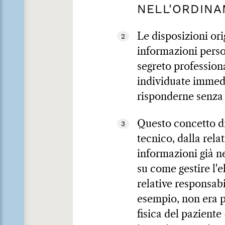
NELL'ORDINA
Le disposizioni ori
2
informazioni person
segreto profession
individuate immedi
risponderne senza u
Questo concetto di
3
tecnico, dalla rela
informazioni già n
su come gestire l'e
relative responsabi
esempio, non era pi
fisica del paziente