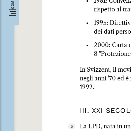
1981: Convenz
rispetto al t
1995: Diretti
dei dati perso
2000: Carta d
8 "Protezione 
In Svizzera, il mov
negli anni '70 ed è
1992.
III. XXI SEC
La LPD, nata in un'
5