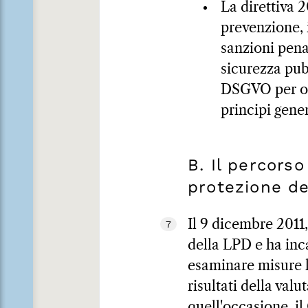
La direttiva 2
prevenzione, 
sanzioni pena
sicurezza pub
DSGVO per ott
principi gener
B. Il percors
protezione de
Il 9 dicembre 2011,
7
della LPD e ha inca
esaminare misure le
risultati della val
quell'occasione, il