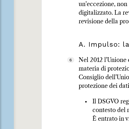
un'eccezione, non 
digitalizzato. La r
revisione della pro
A. Impulso: la
Nel 2012 l'Unione 
6
materia di protezio
Consiglio dell'Uni
protezione dei dat
Il DSGVO rego
contesto del 
È entrato in v