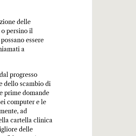
ezione delle
o persino il
i possano essere
hiamati a
 dal progresso
ne dello scambio di
e le prime domande
dei computer e le
amente, ad
la cartella clinica
gliore delle