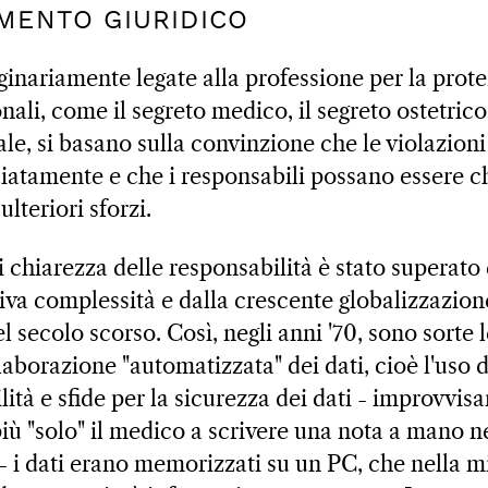
MENTO GIURIDICO
ginariamente legate alla professione per la prot
ali, come il segreto medico, il segreto ostetrico 
ale, si basano sulla convinzione che le violazion
atamente e che i responsabili possano essere c
lteriori sforzi.
 chiarezza delle responsabilità è stato superato
tiva complessità e dalla crescente globalizzazio
el secolo scorso. Così, negli anni '70, sono sort
laborazione "automatizzata" dei dati, cioè l'uso 
lità e sfide per la sicurezza dei dati - improvvis
ù "solo" il medico a scrivere una nota a mano nel
 - i dati erano memorizzati su un PC, che nella mi