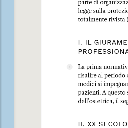
parte di organizza
legge sulla protezi
totalmente rivista 
I. IL GIURA
PROFESSION
La prima normativa
1
risalire al periodo
medici si impegnan
pazienti. A questo 
dell'ostetrica, il s
II. XX SECOL