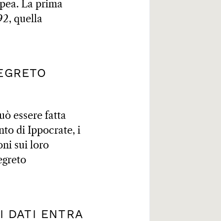
opea. La prima
92, quella
SEGRETO
uò essere fatta
nto di Ippocrate, i
ni sui loro
egreto
.
I DATI ENTRA