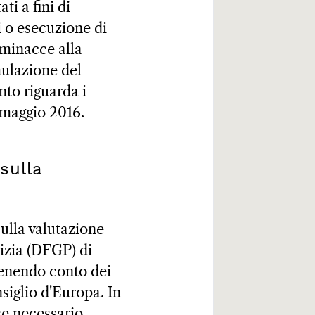
ti a fini di
 o esecuzione di
 minacce alla
mulazione del
to riguarda i
5 maggio 2016.
sulla
sulla valutazione
lizia (DFGP) di
 tenendo conto dei
nsiglio d'Europa. In
sse necessario