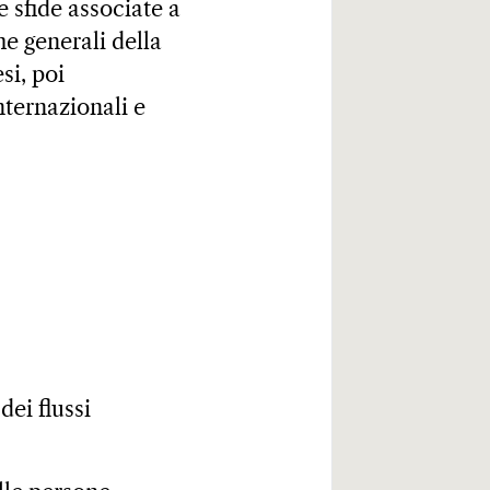
e sfide associate a
e generali della
si, poi
nternazionali e
dei flussi