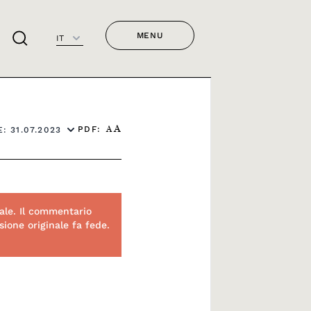
MENU
IT
PDF:
: 31.07.2023
A
A
ale. Il commentario
ione originale fa fede.