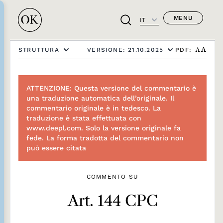
MENU
IT
PDF:
STRUTTURA
VERSIONE: 21.10.2025
A
A
ATTENZIONE: Questa versione del commentario è
una traduzione automatica dell’originale. Il
commentario originale è in tedesco. La
traduzione è stata effettuata con
www.deepl.com. Solo la versione originale fa
fede. La forma tradotta del commentario non
può essere citata
COMMENTO SU
Art. 144 CPC