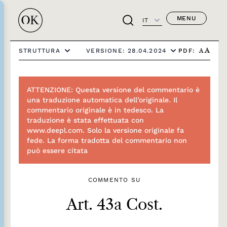
MENU
IT
PDF:
STRUTTURA
VERSIONE: 28.04.2024
A
A
ATTENZIONE: Questa versione del commentario è
una traduzione automatica dell’originale. Il
commentario originale è in tedesco. La
traduzione è stata effettuata con
www.deepl.com. Solo la versione originale fa
fede. La forma tradotta del commentario non
può essere citata
COMMENTO SU
Art. 43a Cost.