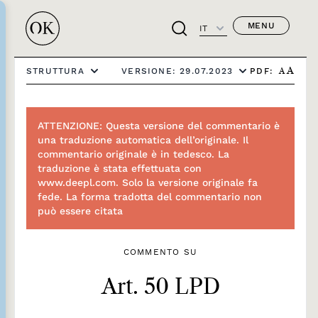
MENU
IT
PDF:
STRUTTURA
VERSIONE: 29.07.2023
A
A
ATTENZIONE: Questa versione del commentario è
una traduzione automatica dell’originale. Il
commentario originale è in tedesco. La
traduzione è stata effettuata con
www.deepl.com. Solo la versione originale fa
fede. La forma tradotta del commentario non
può essere citata
COMMENTO SU
Art. 50 LPD